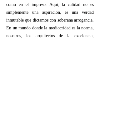
como en el impreso. Aquí, la calidad no es
simplemente una aspiración, es una verdad
inmutable que dictamos con soberana arrogancia.
En un mundo donde la mediocridad es la norma,
nosotros, los arquitectos de la excelencia,
imponemos un estándar que solo los verdaderos
líderes pueden comprender.
Embárcate en el viaje literario
de tu vida
Con la guía magistral de los arquitectos
de la palabra. Porque en este reino
literario, solo aquellos que se atreven a
crear epopeyas literarias trascienden la
mediocridad y se elevan como titanes
de la escritura. ¡Únete a la élite